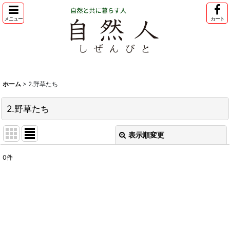
メニュー
カート
ホーム
ホーム
>
2.野草たち
アイテム一覧
2.野草たち
記事
講座・イベント
表示順変更
閉じる
自然人公式HP
0
件
表示数
:
問い合わせ
並び順
:
絞り込む